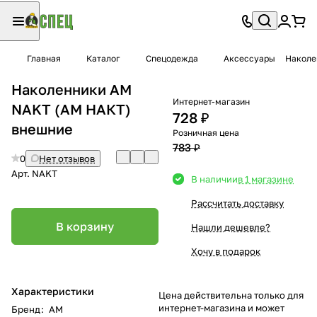
Главная
Каталог
Спецодежда
Аксессуары
Наколе
Наколенники AM
Интернет-магазин
NAKT (АМ НАКТ)
728 ₽
внешние
Розничная цена
783 ₽
0
Нет отзывов
Арт.
NAKT
В наличии
в 1 магазине
Рассчитать доставку
В корзину
Нашли дешевле?
Хочу в подарок
Характеристики
Цена действительна только для
интернет-магазина и может
Бренд
:
AM