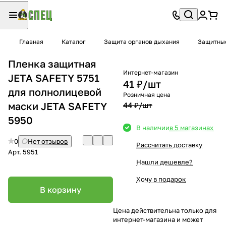
Главная
Каталог
Защита органов дыхания
Защитны
Пленка защитная
Интернет-магазин
JETA SAFETY 5751
41 ₽/
шт
для полнолицевой
Розничная цена
маски JETA SAFETY
44 ₽/
шт
5950
В наличии
в 5 магазинах
0
Нет отзывов
Рассчитать доставку
Арт.
5951
Нашли дешевле?
Хочу в подарок
В корзину
Цена действительна только для
интернет-магазина и может