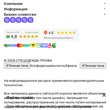
Компания
Информация
Бизнес-клиентам
© 2026 СПЕЦОДЕЖДА ПРОФИ
Темная тема
Конфиденциальность
Оферта
Темная тема
На информационном ресурсе применяются
рекомендательные
технологии
.
Все материалы данного сайта profi.express являются объектами
Файлы cookie
авторского права (в том числе дизайн). Запрещается
копирование, распространение (в том числе путем копирования
Для обеспечения высокого уровня обслуживания на
на другие сайты и ресурсы Интернете) или любое иное