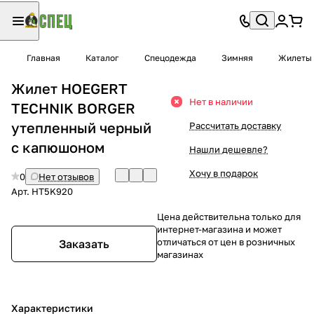
Главная
Каталог
Спецодежда
Зимняя
Жилеты
Жилет HOEGERT
Нет в наличии
TECHNIK BORGER
утепленный черный
Рассчитать доставку
с капюшоном
Нашли дешевле?
Хочу в подарок
0
Нет отзывов
Арт.
HT5K920
Цена действительна только для
интернет-магазина и может
отличаться от цен в розничных
Заказать
магазинах
Характеристики