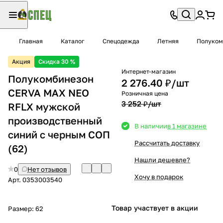
Главная
Каталог
Спецодежда
Летняя
Полуком
Акция
Скидка 30 %
Интернет-магазин
Полукомбинезон
2 276.40 ₽/
шт
CERVA MAX NEO
Розничная цена
3 252 ₽/
шт
RFLX мужской
производственный
В наличии
в 1 магазине
синий с черным СОП
Рассчитать доставку
(62)
Нашли дешевле?
0
Нет отзывов
Хочу в подарок
Арт.
0353003540
Товар участвует в акции
Размер:
62