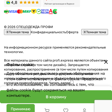
© 2026 СПЕЦОДЕЖДА ПРОФИ
Темная тема
Конфиденциальность
Оферта
Темная тема
На информационном ресурсе применяются
рекомендательные
технологии
.
Все материалы данного сайта profi.express являются объектами
Файлы cookie
авторского права (в том числе дизайн). Запрещается
копирование, распространение (в том числе путем копирования
Для обеспечения высокого уровня обслуживания на
на другие сайты и ресурсы Интернете) или любое иное
использование информации и объектов без предварительного
этом сайте используются файлы cookie. Продолжая
согласия правообладателя.
Читать далее
его использование, вы соглашаетесь с тем, что
файлы cookie будут сохраняться на вашем
компьютере.
В корзину
Принимаю