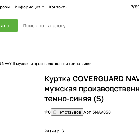
+7(8
разы
Информация
Контакты
талог
NAVY II мужская производственная темно-синяя
Куртка COVERGUARD NAV
мужская производствен
темно-синяя (S)
0
Нет отзывов
Арт.
5NAV050
Размер:
S