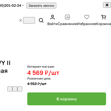
00)201-02-24
Заказать звонок
Войти
Сравнение
Избранное
Корзина
Y II
Интернет-магазин
ная
4 569 ₽/
шт
Розничная цена
4 913 ₽/
шт
В корзину