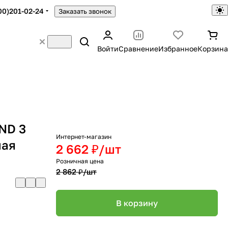
00)201-02-24
Заказать звонок
Войти
Сравнение
Избранное
Корзина
ND 3
Интернет-магазин
ная
2 662 ₽/
шт
Розничная цена
2 862 ₽/
шт
В корзину