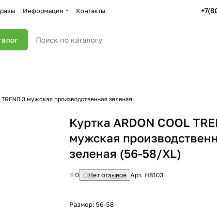
+7(8
разы
Информация
Контакты
талог
TREND 3 мужская производственная зеленая
Куртка ARDON COOL TRE
мужская производствен
зеленая (56-58/XL)
0
Нет отзывов
Арт.
H8103
Размер:
56-58