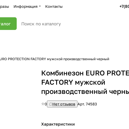
+7(8
разы
Информация
Контакты
талог
EURO PROTECTION FACTORY мужской производственный черный
Комбинезон EURO PROT
FACTORY мужской
производственный черн
0
Нет отзывов
Арт.
74583
Характеристики