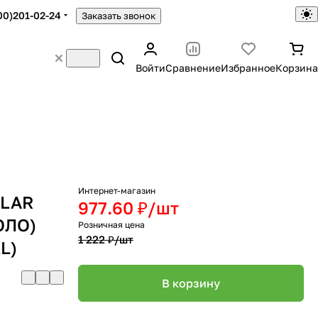
00)201-02-24
Заказать звонок
Войти
Сравнение
Избранное
Корзина
Интернет-магазин
ULAR
977.60 ₽/
шт
ОЛО)
Розничная цена
1 222 ₽/
шт
L)
В корзину