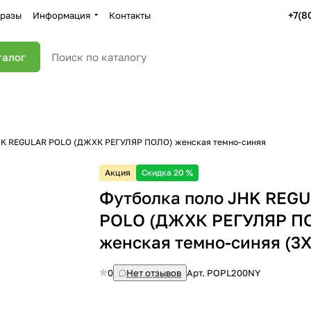
+7(8
разы
Информация
Контакты
талог
HK REGULAR POLO (ДЖХК РЕГУЛЯР ПОЛО) женская темно-синяя
Акция
Скидка 20 %
Футболка поло JHK REG
POLO (ДЖХК РЕГУЛЯР П
женская темно-синяя (3X
0
Нет отзывов
Арт.
POPL200NY