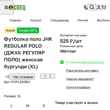
Главная
Каталог
Спецодежда
Летняя
Футболк
Акция
Скидка 30 %
Интернет-магазин
Футболка поло JHK
525 ₽/
шт
REGULAR POLO
Розничная цена
750 ₽/
шт
(ДЖХК РЕГУЛЯР
ПОЛО) женская
В наличии
в 6 магазинах
бургунди (XL)
Рассчитать доставку
0
Нет отзывов
Нашли дешевле?
Арт.
POPL200BU
Хочу в подарок
Размер:
XL
Товар участвует в акции
L
M
S