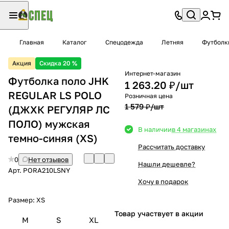
Главная
Каталог
Спецодежда
Летняя
Футболк
Акция
Скидка 20 %
Интернет-магазин
Футболка поло JHK
1 263.20 ₽/
шт
REGULAR LS POLO
Розничная цена
1 579 ₽/
шт
(ДЖХК РЕГУЛЯР ЛС
ПОЛО) мужская
В наличии
в 4 магазинах
темно-синяя (XS)
Рассчитать доставку
0
Нет отзывов
Нашли дешевле?
Арт.
PORA210LSNY
Хочу в подарок
Размер:
XS
Товар участвует в акции
M
S
XL