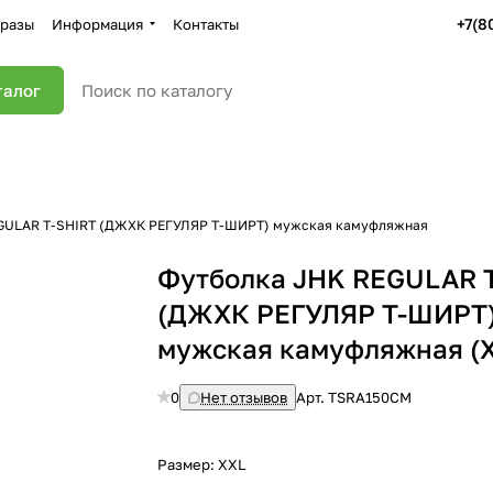
+7(8
разы
Информация
Контакты
талог
GULAR T-SHIRT (ДЖХК РЕГУЛЯР Т-ШИРТ) мужская камуфляжная
Футболка JHK REGULAR 
(ДЖХК РЕГУЛЯР Т-ШИРТ
мужская камуфляжная (
0
Нет отзывов
Арт.
TSRA150CM
Размер:
XXL