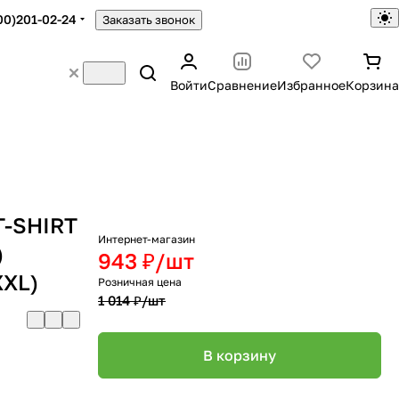
00)201-02-24
Заказать звонок
Войти
Сравнение
Избранное
Корзина
T-SHIRT
Интернет-магазин
)
943 ₽/
шт
XXL)
Розничная цена
1 014 ₽/
шт
В корзину