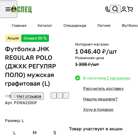
Главная
Каталог
Спецодежда
Летняя
Футболк
Акция
Скидка 20 %
Интернет-магазин
Футболка JHK
1 046.40 ₽/
шт
REGULAR POLO
Розничная цена
1 308 ₽/
шт
(ДЖХК РЕГУЛЯР
ПОЛО) мужская
В наличии
в 2 магазинах
графитовая (L)
Рассчитать доставку
0
Нет отзывов
Нашли дешевле?
Арт.
PORA210GF
Хочу в подарок
Размер:
L
Товар участвует в акции
L
M
S