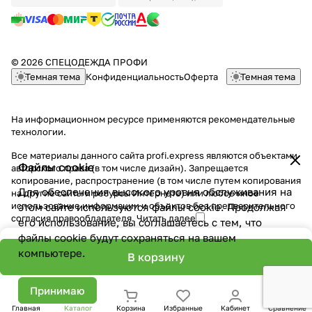
© 2026 СПЕЦОДЕЖДА ПРОФИ
Темная тема
Конфиденциальность
Оферта
Темная тема
На информационном ресурсе применяются
рекомендательные
технологии
.
Все материалы данного сайта profi.express являются объектами
Файлы cookie
авторского права (в том числе дизайн). Запрещается
копирование, распространение (в том числе путем копирования
Для обеспечения высокого уровня обслуживания на
на другие сайты и ресурсы Интернете) или любое иное
использование информации и объектов без предварительного
этом сайте используются файлы cookie. Продолжая
согласия правообладателя.
Читать далее
его использование, вы соглашаетесь с тем, что
файлы cookie будут сохраняться на вашем
компьютере.
В корзину
Принимаю
Главная
Каталог
Корзина
Избранные
Кабинет
Сравнение