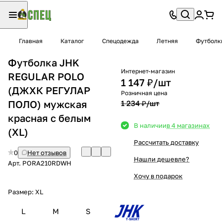
Главная
Каталог
Спецодежда
Летняя
Футболк
Футболка JHK
Интернет-магазин
REGULAR POLO
1 147 ₽/
шт
(ДЖХК РЕГУЛАР
Розничная цена
ПОЛО) мужская
1 234 ₽/
шт
красная с белым
В наличии
в 4 магазинах
(XL)
Рассчитать доставку
0
Нет отзывов
Нашли дешевле?
Арт.
PORA210RDWH
Хочу в подарок
Размер:
XL
L
M
S