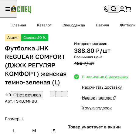
Главная
Каталог
Спецодежда
Летняя
Футболк
Акция
Скидка 20 %
Интернет-магазин
Футболка JHK
388.80 ₽/
шт
REGULAR COMFORT
Розничная цена
486 ₽/
шт
(ДЖХК РЕГУЛЯР
КОМФОРТ) женская
В наличии
в 8 магазинах
темно-зеленая (L)
Рассчитать доставку
0
Нет отзывов
Нашли дешевле?
Арт.
TSRLCMFBG
Хочу в подарок
Размер:
L
Товар участвует в акции
L
M
S