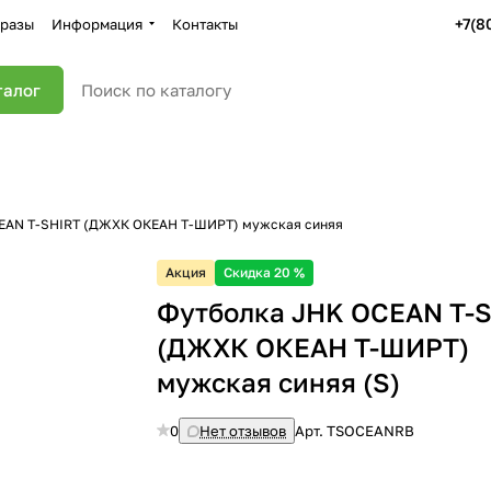
+7(8
разы
Информация
Контакты
талог
EAN T-SHIRT (ДЖХК ОКЕАН Т-ШИРТ) мужская синяя
Акция
Скидка 20 %
Футболка JHK OCEAN T-
(ДЖХК ОКЕАН Т-ШИРТ)
мужская синяя (S)
0
Нет отзывов
Арт.
TSOCEANRB