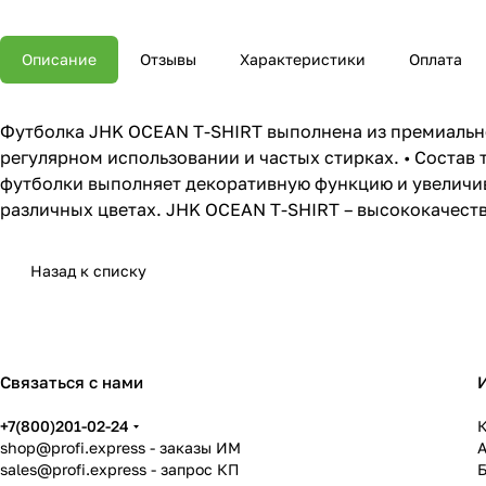
Описание
Отзывы
Характеристики
Оплата
Футболка JHK OCEAN T-SHIRT выполнена из премиально
регулярном использовании и частых стирках. • Состав т
футболки выполняет декоративную функцию и увеличив
различных цветах. JHK OCEAN T-SHIRT – высококачеств
Назад к списку
Связаться с нами
+7(800)201-02-24
К
shop@profi.express
- заказы ИМ
sales@profi.express
- запрос КП