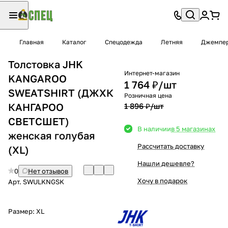
Главная
Каталог
Спецодежда
Летняя
Джемпер
Толстовка JHK
Интернет-магазин
KANGAROO
1 764 ₽/
шт
SWEATSHIRT (ДЖХК
Розничная цена
КАНГАРОО
1 896 ₽/
шт
СВЕТСШЕТ)
В наличии
в 5 магазинах
женская голубая
Рассчитать доставку
(XL)
Нашли дешевле?
0
Нет отзывов
Хочу в подарок
Арт.
SWULKNGSK
Размер:
XL