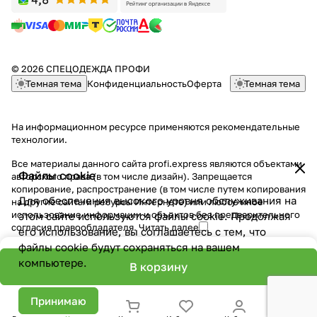
© 2026 СПЕЦОДЕЖДА ПРОФИ
Темная тема
Конфиденциальность
Оферта
Темная тема
На информационном ресурсе применяются
рекомендательные
технологии
.
Все материалы данного сайта profi.express являются объектами
Файлы cookie
авторского права (в том числе дизайн). Запрещается
копирование, распространение (в том числе путем копирования
Для обеспечения высокого уровня обслуживания на
на другие сайты и ресурсы Интернете) или любое иное
использование информации и объектов без предварительного
этом сайте используются файлы cookie. Продолжая
согласия правообладателя.
Читать далее
его использование, вы соглашаетесь с тем, что
файлы cookie будут сохраняться на вашем
компьютере.
В корзину
Принимаю