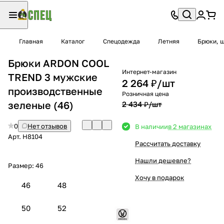
Главная
Каталог
Спецодежда
Летняя
Брюки, 
Брюки ARDON COOL
Интернет-магазин
TREND 3 мужские
2 264 ₽/
шт
производственные
Розничная цена
зеленые (46)
2 434 ₽/
шт
0
Нет отзывов
В наличии
в 2 магазинах
Арт.
H8104
Рассчитать доставку
Нашли дешевле?
Размер:
46
Хочу в подарок
46
48
50
52