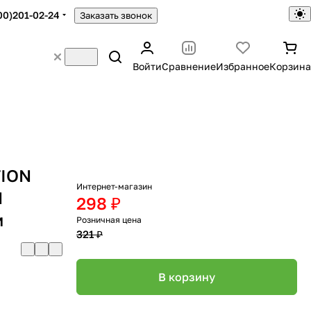
00)201-02-24
Заказать звонок
Войти
Сравнение
Избранное
Корзина
TION
Интернет-магазин
H
298 ₽
м
Розничная цена
321 ₽
В корзину