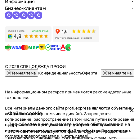
Информация
Бизнес-клиентам
© 2026 СПЕЦОДЕЖДА ПРОФИ
Темная тема
Конфиденциальность
Оферта
Темная тема
На информационном ресурсе применяются
рекомендательные
технологии
.
Все материалы данного сайта profi.express являются объектами
Файлы cookie
авторского права (в том числе дизайн). Запрещается
копирование, распространение (в том числе путем копирования
Для обеспечения высокого уровня обслуживания на
на другие сайты и ресурсы Интернете) или любое иное
использование информации и объектов без предварительного
этом сайте используются файлы cookie. Продолжая
согласия правообладателя.
Читать далее
его использование, вы соглашаетесь с тем, что