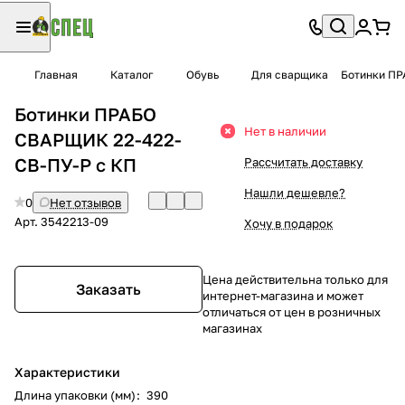
Главная
Каталог
Обувь
Для сварщика
Ботинки ПР
Ботинки ПРАБО
Нет в наличии
СВАРЩИК 22-422-
СВ-ПУ-Р с КП
Рассчитать доставку
Нашли дешевле?
0
Нет отзывов
Арт.
3542213-09
Хочу в подарок
Цена действительна только для
Заказать
интернет-магазина и может
отличаться от цен в розничных
магазинах
Характеристики
Длина упаковки (мм)
:
390